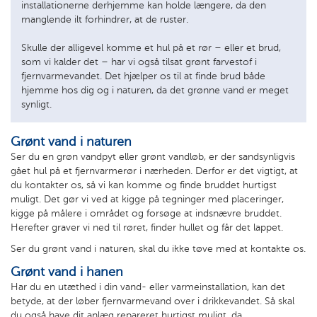
installationerne derhjemme kan holde længere, da den
manglende ilt forhindrer, at de ruster.
Skulle der alligevel komme et hul på et rør – eller et brud,
som vi kalder det – har vi også tilsat grønt farvestof i
fjernvarmevandet. Det hjælper os til at finde brud både
hjemme hos dig og i naturen, da det grønne vand er meget
synligt.
Grønt vand i naturen
Ser du en grøn vandpyt eller grønt vandløb, er der sandsynligvis
gået hul på et fjernvarmerør i nærheden. Derfor er det vigtigt, at
du kontakter os, så vi kan komme og finde bruddet hurtigst
muligt. Det gør vi ved at kigge på tegninger med placeringer,
kigge på målere i området og forsøge at indsnævre bruddet.
Herefter graver vi ned til røret, finder hullet og får det lappet.
Ser du grønt vand i naturen, skal du ikke tøve med at kontakte os.
Grønt vand i hanen
Har du en utæthed i din vand- eller varmeinstallation, kan det
betyde, at der løber fjernvarmevand over i drikkevandet. Så skal
du også have dit anlæg repareret hurtigst muligt, da