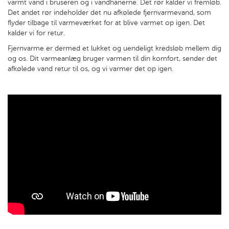
varmt vand i bruseren og i vandhanerne. Det rør kalder vi fremløb.
Det andet rør indeholder det nu afkølede fjernvarmevand, som
flyder tilbage til varmeværket for at blive varmet op igen. Det
kalder vi for retur.
Fjernvarme er dermed et lukket og uendeligt kredsløb mellem dig
og os. Dit varmeanlæg bruger varmen til din komfort, sender det
afkølede vand retur til os, og vi varmer det op igen.