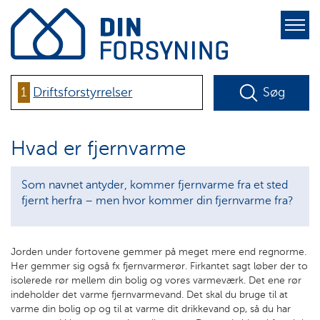
pure-
toggle-
right
1
Driftsforstyrrelser
Søg
Hvad er fjernvarme
Som navnet antyder, kommer fjernvarme fra et sted
fjernt herfra – men hvor kommer din fjernvarme fra?
Jorden under fortovene gemmer på meget mere end regnorme.
Her gemmer sig også fx fjernvarmerør. Firkantet sagt løber der to
isolerede rør mellem din bolig og vores varmeværk. Det ene rør
indeholder det varme fjernvarmevand. Det skal du bruge til at
varme din bolig op og til at varme dit drikkevand op, så du har