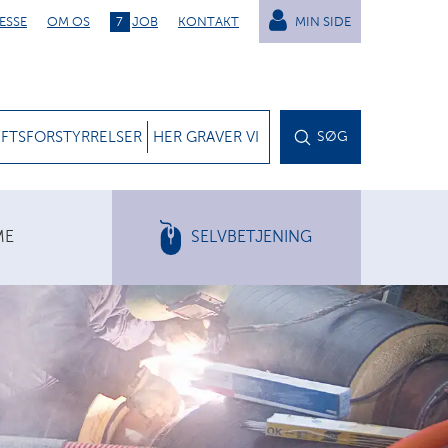
ESSE
OM OS
7
JOB
KONTAKT
MIN SIDE
IFTSFORSTYRRELSER
HER GRAVER VI
SØG
ME
SELVBETJENING