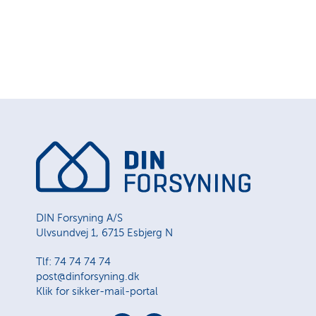
DIN Forsyning A/S
Ulvsundvej 1, 6715 Esbjerg N
Tlf: 74 74 74 74
post@dinforsyning.dk
Klik for sikker-mail-portal