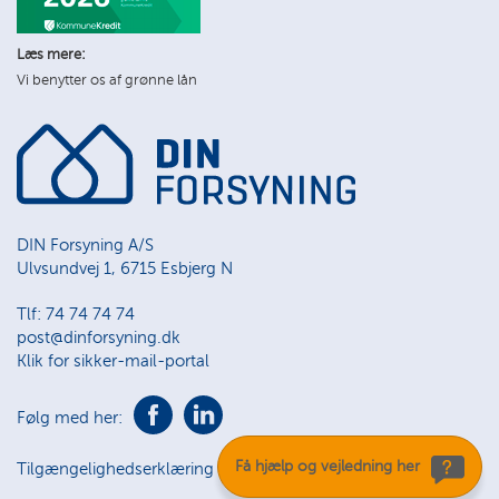
Læs mere:
Vi benytter os af grønne lån
DIN Forsyning A/S
Ulvsundvej 1, 6715 Esbjerg N
Tlf: 74 74 74 74
post@dinforsyning.dk
Klik for sikker-mail-portal
Følg med her:
Få hjælp og vejledning her
Tilgængelighedserklæring