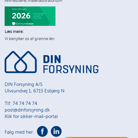
Akkrediteret målerlaboratorium
Læs mere:
Vi benytter os af grønne lån
DIN Forsyning A/S
Ulvsundvej 1, 6715 Esbjerg N
Tlf: 74 74 74 74
post@dinforsyning.dk
Klik for sikker-mail-portal
Følg med her: