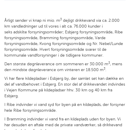
3
Årligt sender vi knap ni mio. m
dejligt drikkevand via ca. 2.000
km vandledninger ud til vores i alt ca. 76.000 kunder i
seks adskilte forsyningsområder; Esbjerg forsyningsområde, Ribe
forsyningsområde, Bramming forsyningsområde, Varde
forsyningsområde, Kvong forsyningsområde og Nr. Nebel/Lunde
forsyningsområde. Hvert forsyningsområde svarer til de
kommunale vandforsyninger i de tidligere kommuner.
3
Den største døgnleverance om sommeren er 30.000 m
, mens
3
den mindste døgnleverance om vinteren er 18.500 m
.
Vi har flere kildepladser i Esbjerg by, der samlet set kan dække en
del af vandbehovet i Esbjerg. En stor del af drikkevandet indvindes
i Vejen Kommune på kildepladser hhv. 30 km og 40 km fra
Esbjerg.
I Ribe indvinder vi vand syd for byen på en kildeplads, der forsyner
hele Ribe forsyningsområde.
I Bramming indvinder vi vand fra en kildeplads uden for byen. Vi
har desuden en aftale med de private vandværker, så drikkevand