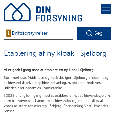
pure-
toggle-
right
1
Driftsforstyrrelser
Søg
Etablering af ny kloak i Sjelborg
Vi er godt i gang med at etablere en ny kloak i Sjelborg
Sommerhuse, fritidshuse og helårsboliger i Sjelborg afleder i dag
spildevand til private spildevandsanlæg, hvorfra det nedsives,
udledes eller opsamles i samletanke.
I 2025 er vi gået i gang med at etablere et nyt spildevandssystem,
som fremover skal håndtere spildevandet og lede det til et af
vores to store renseanlæg i Esbjerg (Renseanlæg Vest), hvor det
renses.