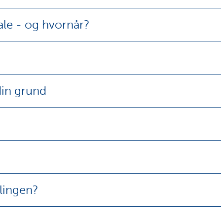
tale - og hvornår?
din grund
lingen?