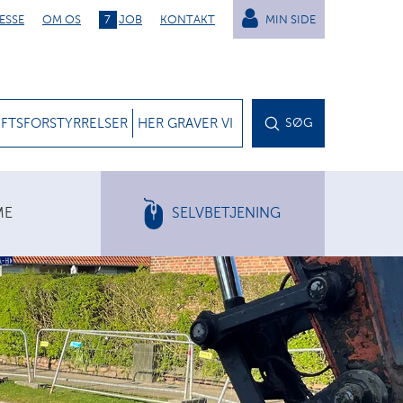
ESSE
OM OS
7
JOB
KONTAKT
MIN SIDE
IFTSFORSTYRRELSER
HER GRAVER VI
SØG
ME
SELVBETJENING