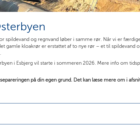
Østerbyen
hvor spildevand og regnvand løber i samme rør. Når vi er færdi
det gamle kloakrør er erstattet af to nye rør – et til spildevand og
.
rbyen i Esbjerg vil starte i sommeren 2026. Mere info om tids
separeringen på din egen grund. Det kan læse mere om i afsnit