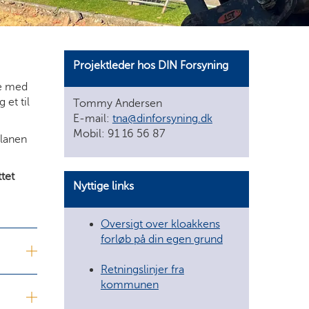
Projektleder hos DIN Forsyning
ge med
 et til
Tommy Andersen
E-mail:
tna@dinforsyning.dk
Mobil: 91 16 56 87
planen
tet
Nyttige links
Oversigt over kloakkens
forløb på din egen grund
Retningslinjer fra
kommunen