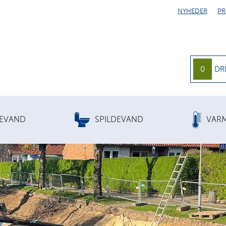
NYHEDER
PR
0
DR
KEVAND
SPILDEVAND
VAR