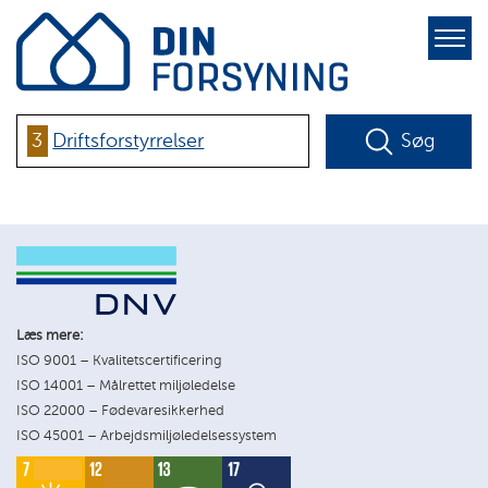
pure-
toggle-
right
3
Driftsforstyrrelser
Søg
Læs mere:
ISO 9001 – Kvalitetscertificering
ISO 14001 – Målrettet miljøledelse
ISO 22000 – Fødevaresikkerhed
ISO 45001 – Arbejdsmiljøledelsessystem