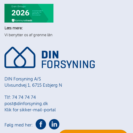
Læs mere:
Vi benytter os af grønne lån
DIN Forsyning A/S
Ulvsundvej 1, 6715 Esbjerg N
Tlf: 74 74 74 74
post@dinforsyning.dk
Klik for sikker-mail-portal
Følg med her: