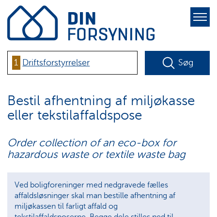
pure-
toggle-
right
1
Driftsforstyrrelser
Søg
Bestil afhentning af miljøkasse
eller tekstilaffaldspose
Order collection of an eco-box for
hazardous waste or textile waste bag
Ved boligforeninger med nedgravede fælles
affaldsløsninger skal man bestille afhentning af
miljøkassen til farligt affald og
tekstilaffaldsposerne. Begge dele stilles ned til