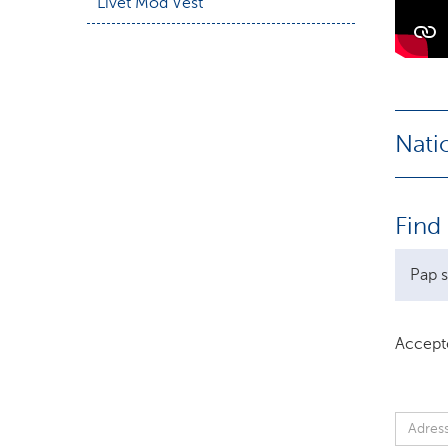
Livet Mod Vest
Natio
Find
Pap s
Accepte