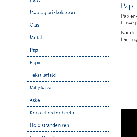
Pap
Mad og drikkekarton
Pap er 
til nye
Glas
Når du a
Metal
flaming
Pap
Papir
Tekstilaffald
Miljøkasse
Aske
Kontakt os for hjælp
Hold stranden ren