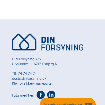
DIN Forsyning A/S
Ulvsundvej 1, 6715 Esbjerg N
Tlf: 74 74 74 74
post@dinforsyning.dk
Klik for sikker-mail-portal
Følg med her:
Få hjælp og vejledning her