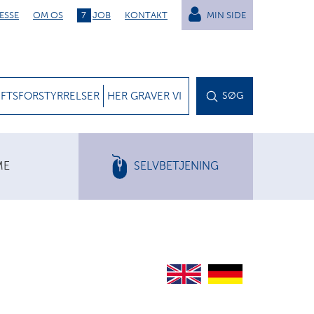
ESSE
OM OS
7
JOB
KONTAKT
MIN SIDE
IFTSFORSTYRRELSER
HER GRAVER VI
SØG
ME
SELVBETJENING