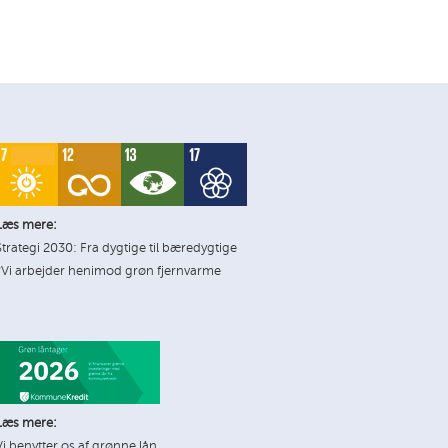
Læs mere:
Strategi 2030: Fra dygtige til bæredygtige
*Vi arbejder henimod grøn fjernvarme
Læs mere:
Vi benytter os af grønne lån