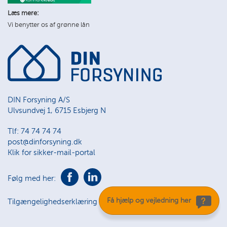
Læs mere:
Vi benytter os af grønne lån
DIN Forsyning A/S
Ulvsundvej 1, 6715 Esbjerg N
Tlf: 74 74 74 74
post@dinforsyning.dk
Klik for sikker-mail-portal
Følg med her:
Få hjælp og vejledning her
Tilgængelighedserklæring