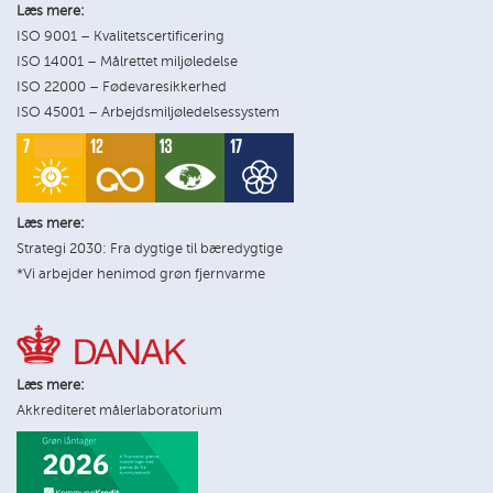
Læs mere:
ISO 9001 – Kvalitetscertificering
ISO 14001 – Målrettet miljøledelse
ISO 22000 – Fødevaresikkerhed
ISO 45001 – Arbejdsmiljøledelsessystem
Læs mere:
Strategi 2030: Fra dygtige til bæredygtige
*Vi arbejder henimod grøn fjernvarme
Læs mere:
Akkrediteret målerlaboratorium